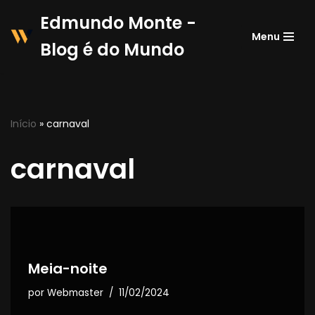
Edmundo Monte -
Menu
Pular
Blog é do Mundo
para
o
conteúdo
Início
»
carnaval
carnaval
Meia-noite
por
Webmaster
11/02/2024